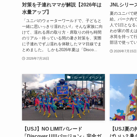
対策を子連れママが解説【2026年は
JNLシリ
水量アップ】
夏のユニバで
給。パーク内で
「ユニバのウォーターワールドで、子どもと
人で1日となる
一緒に思いっきり濡れたい!」そんな家族に向
わが家の答えは
けて、濡れる席の取り方・席取りの待ち時間
水筒を持って
のリアル・待っている間の暑さ対策を、実際
部活で使ってい
に子連れでずぶ濡れを体験したママ目線でま
とめました。 しかも2026年夏は「Disco...
2026年7月15日
2026年7月16日
パレード・イベント
【USJ】NO LIMITパレード
【USJ夏
「Discover U!!!バージョン」完全ガ
ばいい？暑