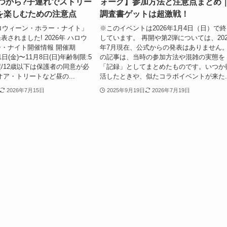
いつから?子連れでストリー
ォーク】参加方法と注意点まとめ
を楽しむための注意点
調査書ゲットは超激戦！
ハロウィーン・ホラー・ナイト」
※このイベントは2026年1月4日（日）で
されました! 2026年 ハロウ
しています。 再開や第2弾については、202
・ナイト開催情報 開催期
年7月現在、公式からの発表はありません
11日(金)〜11月8日(日)年齢制限:5
の記事は、当時の参加方法や混雑の実態を
/12歳以下は保護者の同意が必
「記録」としてまとめたものです。いつか
オア・トリートなど昼の...
活したときや、似たコラボイベントが来た..
2026年7月15日
2025年9月19日
2026年7月19日