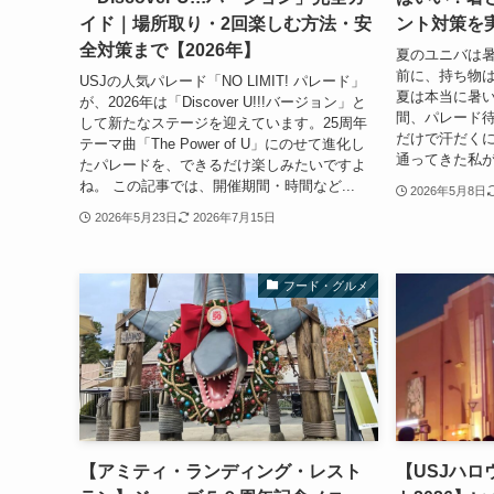
イド｜場所取り・2回楽しむ方法・安
ント対策を
全対策まで【2026年】
夏のユニバは暑
前に、持ち物は
USJの人気パレード「NO LIMIT! パレード」
夏は本当に暑
が、2026年は「Discover U!!!バージョン」と
間、パレード
して新たなステージを迎えています。25周年
だけで汗だくに
テーマ曲「The Power of U」にのせて進化し
通ってきた私が
たパレードを、できるだけ楽しみたいですよ
ね。 この記事では、開催期間・時間など...
2026年5月8日
2026年5月23日
2026年7月15日
フード・グルメ
【アミティ・ランディング・レスト
【USJハ