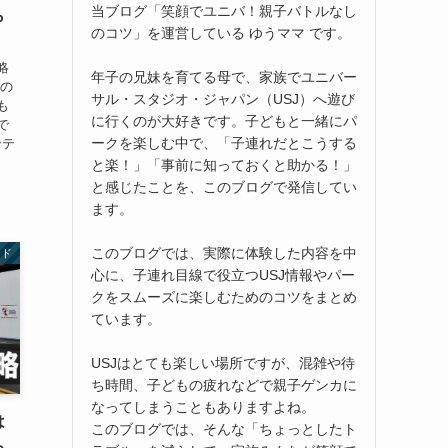
当ブログ「笑顔でユニバ！親子バトルなし
ら
のコツ」を運営している ゆうママ です。
略
年子の兄妹を育てる母で、家族でユニバー
グの
サル・スタジオ・ジャパン（USJ）へ遊び
も
に行くのが大好きです。子どもと一緒にパ
で
ークを楽しむ中で、「子連れだとこうする
ンテ
と楽！」「事前に知っておくと助かる！」
と感じたことを、このブログで発信してい
ます。
このブログでは、実際に体験した内容を中
イド
心に、子連れ目線で役立つUSJ情報やパー
クをスムーズに楽しむためのコツをまとめ
ています。
USJはとても楽しい場所ですが、混雑や待
ち時間、子どもの疲れなどで親子ゲンカに
なってしまうこともありますよね。
は
このブログでは、そんな「ちょっとしたト
ち