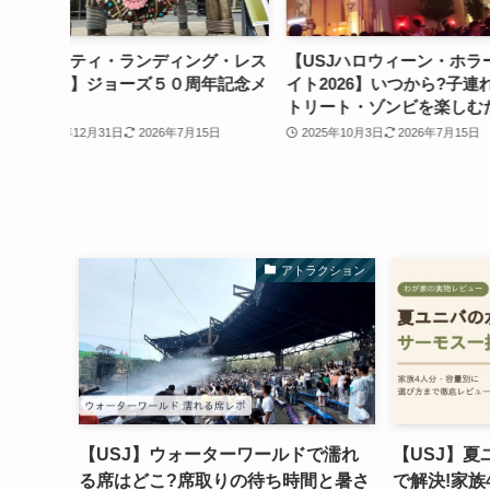
グ・レス
【USJハロウィーン・ホラー・ナ
【USJ】ウォータ
年記念メ
イト2026】いつから?子連れでス
れる席はどこ?席取
トリート・ゾンビを楽しむための
と暑さ対策を子連
注意点
【2026年は水量ア
5日
2025年10月3日
2026年7月15日
2026年7月16日
アトラクション
【USJ】ウォーターワールドで濡れ
【USJ】
る席はどこ?席取りの待ち時間と暑さ
で解決!家