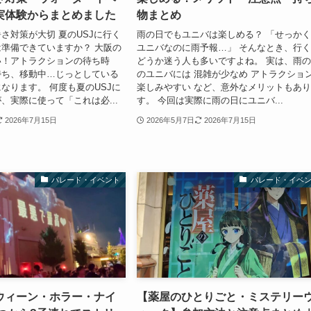
実体験からまとめました
物まとめ
さ対策が大切 夏のUSJに行く
雨の日でもユニバは楽しめる？ 「せっか
準備できていますか？ 大阪の
ユニバなのに雨予報…」 そんなとき、行
い！アトラクションの待ち時
どうか迷う人も多いですよね。 実は、雨
待ち、移動中…じっとしている
のユニバには 混雑が少なめ アトラクショ
なります。 何度も夏のUSJに
楽しみやすい など、意外なメリットもあ
、実際に使って「これは必...
す。 今回は実際に雨の日にユニバ...
2026年7月15日
2026年5月7日
2026年7月15日
パレード・イベント
パレード・イベ
ロウィーン・ホラー・ナイ
【薬屋のひとりごと・ミステリー