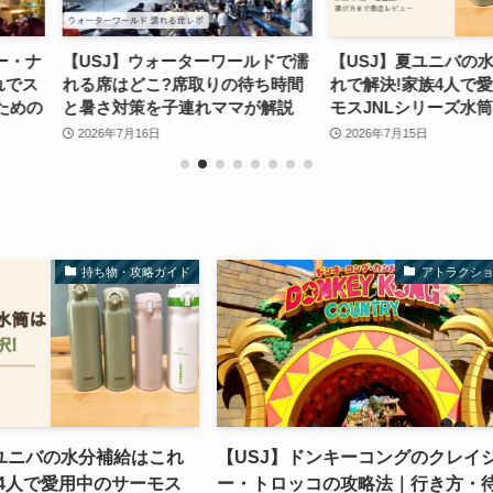
ーワールドで濡
【USJ】夏ユニバの水分補給はこ
【USJ】ド
りの待ち時間
れで解決!家族4人で愛用中のサー
ジー・トロッ
れママが解説
モスJNLシリーズ水筒を徹底レビ
方・待ち時間
ップ】
ュー
験談からまと
2026年7月15日
2026年5月27日
持ち物・攻略ガイド
アトラクシ
夏ユニバの水分補給はこれ
【USJ】ドンキーコングのクレイ
族4人で愛用中のサーモス
ー・トロッコの攻略法｜行き方・