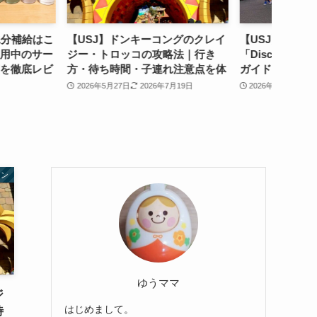
ンキーコングのクレイ
【USJ】NO LIMITパレード
【US
コの攻略法｜行き
「Discover U!!!バージョン」完全
けばい
・子連れ注意点を体
ガイド｜場所取り・2回楽しむ方
イベン
めました
法・安全対策まで【2026年】
ました
2026年7月19日
2026年5月23日
2026年7月15日
2026年
ョン
ゆうママ
ジ
はじめまして。
待