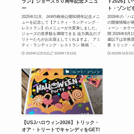
ラン】ジョーズ５０周年記念メニュ
ト2026】
ー
ト・ゾンビ
2025年11月、JAWS映画公開50周年記念メニ
2026年の「
ューを記念して【アミティ・ランディング・
の開催情報が発表
レストラン】のメニューが大変身しました。
ィーン・ホラー
ジョーズの世界観を満喫できる 迫力満点のブ
間:2026年9月
リトーたちがお出迎えしてくれますよ。 アミ
歳以下は非推奨
ティ・ランディング・レストラン 映画「...
要 トリック・
2025年12月31日
2026年7月15日
2025年10月3日
パレード・イベント
【USJハロウィン2026】トリック・
オア・トリートでキャンディをGET!