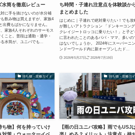
ーズ水筒を徹底レビュー
ち時間・子連れ注意点を体験談か
まとめました
絶対に手を抜けないのが水分補
も飲み物は買えますが、家族4
はじめに｜子連れで絶対乗りたい！でも攻
と出費もばかになりません。
が難しいアトラクション 「ドンキーコン
、家族4人それぞれのサーモス
クレイジートロッコに乗りたい！」と子ど
行くこと。普段は通勤・通学・
に言われたことのあるパパ・ママ、多いの
る水筒が、ユニバでも...
はないでしょうか。 2024年にスーパーニ
ンドーワールド内に新オープンしたド...
2026年5月27日
2026年7月19日
持ち物・攻略ガイド
持ち物・攻略ガ
の持ち物】何を持っていけ
【雨の日ユニバ攻略】雨でもUSJ
さ対策・ウォーターイベ
楽しめる？メリット・注意点・持