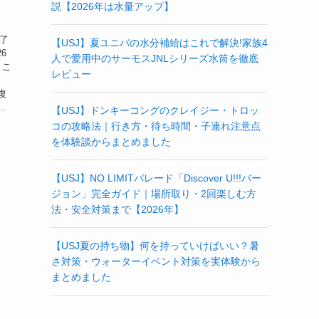
｜
説【2026年は水量アップ】
終了
【USJ】夏ユニバの水分補給はこれで解決!家族4
6
人で愛用中のサーモスJNLシリーズ水筒を徹底
。こ
レビュー
復
.
【USJ】ドンキーコングのクレイジー・トロッ
コの攻略法｜行き方・待ち時間・子連れ注意点
を体験談からまとめました
【USJ】NO LIMITパレード「Discover U!!!バー
ジョン」完全ガイド｜場所取り・2回楽しむ方
法・安全対策まで【2026年】
【USJ夏の持ち物】何を持っていけばいい？暑
さ対策・ウォーターイベント対策を実体験から
まとめました