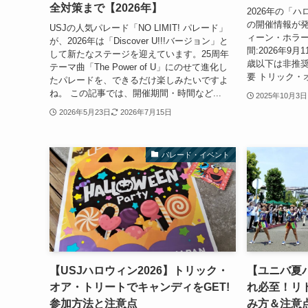
全対策まで【2026年】
2026年の「
の開催情報が発表
USJの人気パレード「NO LIMIT! パレード」
ィーン・ホラー
が、2026年は「Discover U!!!バージョン」と
間:2026年9月
して新たなステージを迎えています。25周年
歳以下は非推奨
テーマ曲「The Power of U」にのせて進化し
要 トリック・
たパレードを、できるだけ楽しみたいですよ
ね。 この記事では、開催期間・時間など...
2025年10月3日
2026年5月23日
2026年7月15日
パレード・イベント
【USJハロウィン2026】トリック・
【ユニバ夏パ
オア・トリートでキャンディをGET!
れ必至！リ
参加方法と注意点
み方＆注意