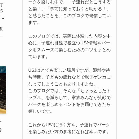
ークを楽しむ中で、「子連れだとこうする
終了
と楽！」「事前に知っておくと助かる！」
6
と感じたことを、このブログで発信してい
。こ
ます。
復
.
このブログでは、実際に体験した内容を中
心に、子連れ目線で役立つUSJ情報やパー
クをスムーズに楽しむためのコツをまとめ
ています。
USJはとても楽しい場所ですが、混雑や待
ント
ち時間、子どもの疲れなどで親子ゲンカに
なってしまうこともありますよね。
このブログでは、そんな「ちょっとしたト
ラブル」を減らして、家族みんなが笑顔で
パークを楽しめるヒントをお届けできたら
嬉しいです。
ー
これからUSJに行く方や、子連れでパーク
全
を楽しみたい方の参考になれば幸いです。