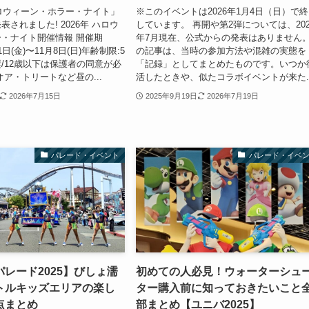
ハロウィーン・ホラー・ナイト」
※このイベントは2026年1月4日（日）で
されました! 2026年 ハロウ
しています。 再開や第2弾については、202
・ナイト開催情報 開催期
年7月現在、公式からの発表はありません
11日(金)〜11月8日(日)年齢制限:5
の記事は、当時の参加方法や混雑の実態を
/12歳以下は保護者の同意が必
「記録」としてまとめたものです。いつか
オア・トリートなど昼の...
活したときや、似たコラボイベントが来た..
2026年7月15日
2025年9月19日
2026年7月19日
パレード・イベント
パレード・イベ
レード2025】びしょ濡
初めての人必見！ウォーターシュ
トルキッズエリアの楽し
ター購入前に知っておきたいこと
点まとめ
部まとめ【ユニバ2025】