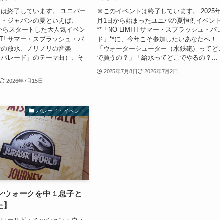
は終了しています。 ユニバー
※このイベントは終了しています。 2025年
オ・ジャパンの夏といえば、
月1日から始まったユニバの夏恒例イベン
1日からスタートした大人気イベン
**「NO LIMIT! サマー・スプラッシュ・パ
MIT! サマー・スプラッシュ・パ
ド」**に、今年こそ参加したいあなたへ！
量の放水、ノリノリの音楽
「ウォーターシューター（水鉄砲）ってど
IT! パレード」のテーマ曲）、そ
で買うの？」「給水ってどこでやるの？...
2025年7月8日
2026年7月2日
2026年7月15日
パレード・イベント
ンウォークを中１息子と
た】
・ワールド・ミッション・ウォ