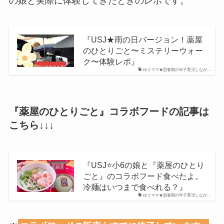
の娘と実際に体験してきたときのレポです。
『USJ★雨の日バージョン！薬屋
のひとりごと〜ミステリーウォー
ク〜体験レポ』
ゆうママ★思春期の年子育児しなが…
『薬屋のひとりごと』コラボフードの記事は
こちら↓↓↓
『USJ⭐️小6の娘と『薬屋のひとり
ごと』のコラボフード食べたよ。
冷麺はいつまで食べれる？』
ゆうママ★思春期の年子育児しなが…