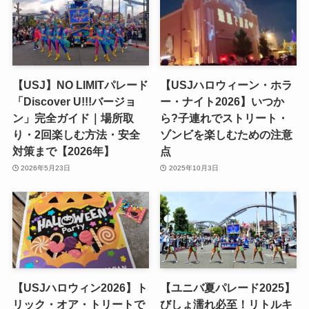
【USJ】NO LIMITパレード
【USJハロウィーン・ホラ
「Discover U!!!バージョ
ー・ナイト2026】いつか
ン」完全ガイド｜場所取
ら?子連れでストリート・
り・2回楽しむ方法・安全
ゾンビを楽しむための注意
対策まで【2026年】
点
2026年5月23日
2025年10月3日
【USJハロウィン2026】ト
【ユニバ夏パレード2025】
リック・オア・トリートで
びしょ濡れ必至！リトルキ