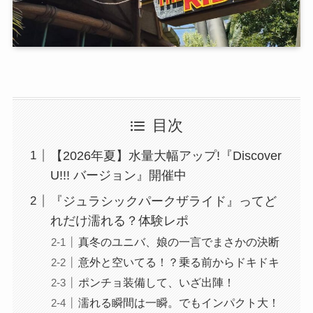
目次
【2026年夏】水量大幅アップ!『Discover
U!!! バージョン』開催中
『ジュラシックパークザライド』ってど
れだけ濡れる？体験レポ
真冬のユニバ、娘の一言でまさかの決断
意外と空いてる！？乗る前からドキドキ
ポンチョ装備して、いざ出陣！
濡れる瞬間は一瞬。でもインパクト大！